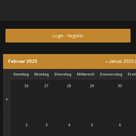
Login
-
Register
Februar 2025
« Januar 2025
Sonntag
Montag
Dienstag
Mittwoch
Donnerstag
Frei
26
27
28
29
30
»
2
3
4
5
6