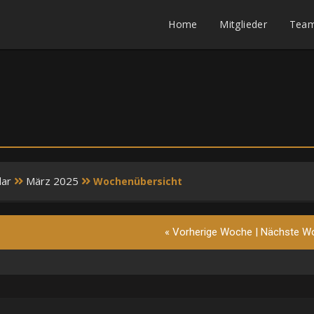
Home
Mitglieder
Tea
dar
März 2025
Wochenübersicht
« Vorherige Woche
|
Nächste W