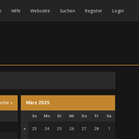
m
Hilfe
Webseite
Suchen
Register
Login
oche »
März 2025
So
Mo
Di
Mi
Do
Fr
Sa
»
23
24
25
26
27
28
1